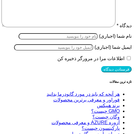
دیدگاه
*
نام شما (اجباری)
ایمیل شما (اجباری)
اطلاعات مرا در مرورگر ذخیره کن
تازه ترین مقالات
هر آنچه که باید در مورد گانودرما بدانید
فوراور و معرفی برترین محصولات
برند هپیکس
GMO چیست؟
وگان چیست؟
آزوره AZURE و معرفی محصولات
پارکینسون چیست؟
درمان واریس و گانودرما