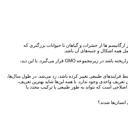
 گسترده ای از ارگانیسم ها از حشرات و گیاهان تا حیوانات بزرگتری که
اگر بخواهیم دید کلی بر این موضوع داشته باشیم، باید بگوییم GMO می‌تواند شامل هر اصلاح ژنتیکی باشد. یعنی هر چیزی، به هر روشی اگر تراریخته باشد در زیرمجموعه GMO قرار می‌گیرد. با این دید،
 آن توسط فرایندهای طبیعی تغییر کرده باشد، رد می‌شد. در طول سال‌ها،
 حال همان‌طور که پیش‌تر گفتیم، همچنان تعریف واحدی وجود ندارد. با همه این‌ها شاید بهترین تعریف،
یفی باشد که توسط سازمان بهداشت جهانی، سازمان غذا و کشاورزی و کمیسیون اروپا مطرح شده است. طبق این تعریف اصلاح GMO، اصلاحی است که نتواند به طور طبیعی با ترکیب مجدد یا