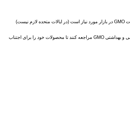
در حال حاضر ، آزمایش DNA عمدتا برای محصولات ، مواد غذایی و مکمل ها ، GMO ها و همچنین در کشورهایی که برچسب گذاری محصولات GMO در بازار مورد نیاز است (در ایالات متحده لازم نیست)
تولیدکنندگان لوازم آرایشی که مایل به تولید محصولات مراقبت از پوست غیر GMO هستند ، می توانند به برنامه صدور گواهینامه لوازم آرایشی و بهداشتی GMO مراجعه کنند تا محصولات خود را برای اجتناب