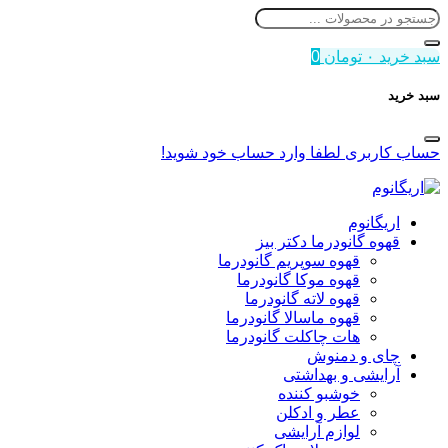
سبد خرید
۰
تومان
0
سبد خرید
حساب کاربری
لطفا وارد حساب خود شوید!
اریگانوم
قهوه گانودرما دکتر بیز
قهوه سوپریم گانودرما
قهوه موکا گانودرما
قهوه لاته گانودرما
قهوه ماسالا گانودرما
هات چاکلت گانودرما
چای و دمنوش
آرایشی و بهداشتی
خوشبو کننده
عطر و ادکلن
لوازم آرایشی