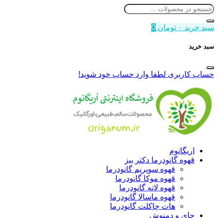
سبد خرید
۰
تومان
0
سبد خرید
حساب کاربری
لطفا وارد حساب خود شوید!
اریگانوم
قهوه گانودرما دکتر بیز
قهوه سوپریم گانودرما
قهوه موکا گانودرما
قهوه لاته گانودرما
قهوه ماسالا گانودرما
هات چاکلت گانودرما
چای و دمنوش