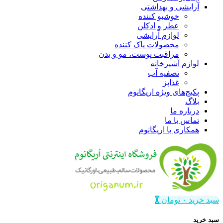
آرایشی و بهداشتی
خوشبو کننده
عطر و ادکلن
لوازم آرایشی
محصولات پاک کننده
مراقبت پوست، مو و بدن
لوازم آشپزخانه
تصفیه آب
غذاپز
پکیج‌های ویژه اریگانوم
بلاگ
درباره ما
تماس با ما
همکاری با اریگانوم
سبد خرید
۰
تومان
0
سبد خرید