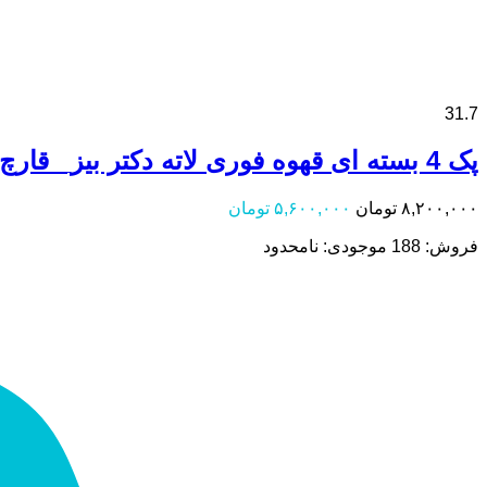
31.7
پک 4 بسته ای قهوه فوری لاته دکتر بیز_ قارچ گانودرما 20 عددی
۸,۲۰۰,۰۰۰
تومان
۵,۶۰۰,۰۰۰
تومان
فروش: 188
موجودی: نامحدود