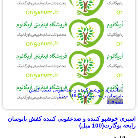
ناموجود
اسپری خوشبو کننده و ضدعفونی کننده کفش نانوسان
رایحه بوگارت(100 میل)
نمره
0
از 5