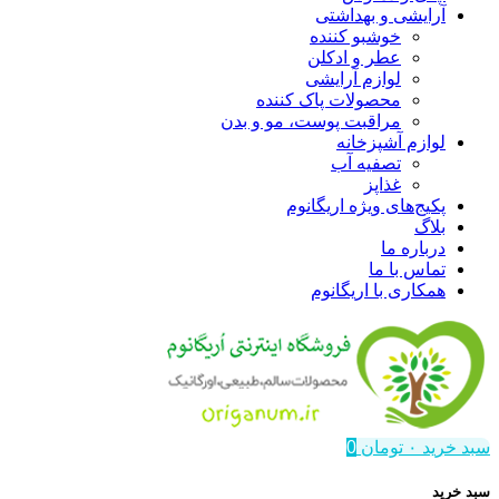
آرایشی و بهداشتی
خوشبو کننده
عطر و ادکلن
لوازم آرایشی
محصولات پاک کننده
مراقبت پوست، مو و بدن
لوازم آشپزخانه
تصفیه آب
غذاپز
پکیج‌های ویژه اریگانوم
بلاگ
درباره ما
تماس با ما
همکاری با اریگانوم
سبد خرید
۰
تومان
0
سبد خرید