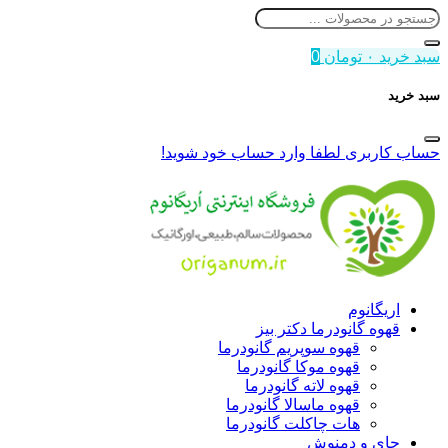
سبد خرید
۰
تومان
0
سبد خرید
حساب کاربری
لطفا وارد حساب خود شوید!
اریگانوم
قهوه گانودرما دکتر بیز
قهوه سوپریم گانودرما
قهوه موکا گانودرما
قهوه لاته گانودرما
قهوه ماسالا گانودرما
هات چاکلت گانودرما
چای و دمنوش