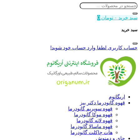
سبد خرید
۰
تومان
0
سبد خرید
حساب کاربری
لطفا وارد حساب خود شوید!
اریگانوم
قهوه گانودرما دکتر بیز
قهوه سوپریم گانودرما
قهوه موکا گانودرما
قهوه لاته گانودرما
قهوه ماسالا گانودرما
هات چاکلت گانودرما
چای و دمنوش