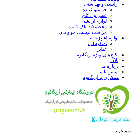
آرایشی و بهداشتی
خوشبو کننده
عطر و ادکلن
لوازم آرایشی
محصولات پاک کننده
مراقبت پوست، مو و بدن
لوازم آشپزخانه
تصفیه آب
غذاپز
پکیج‌های ویژه اریگانوم
بلاگ
درباره ما
تماس با ما
همکاری با اریگانوم
سبد خرید
۰
تومان
0
سبد خرید