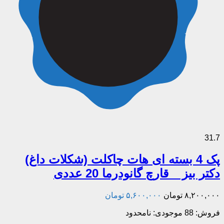
31.7
پک 4 بسته ای هات چاکلت (شکلات داغ)
دکتر بیز _ قارچ گانودرما 20 عددی
۸,۲۰۰,۰۰۰
تومان
۵,۶۰۰,۰۰۰
تومان
فروش: 88
موجودی: نامحدود