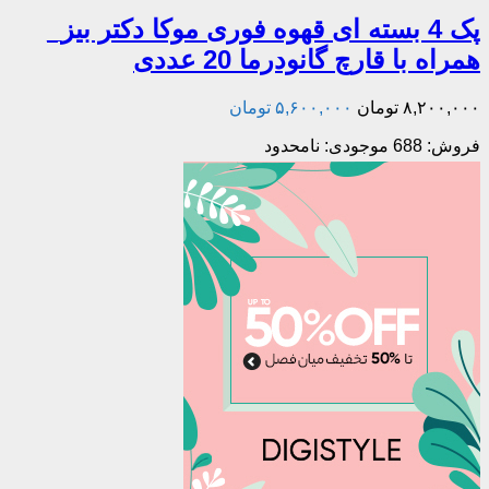
پک 4 بسته ای قهوه فوری موکا دکتر بیز_
همراه با قارچ گانودرما 20 عددی
۸,۲۰۰,۰۰۰
تومان
۵,۶۰۰,۰۰۰
تومان
فروش: 688
موجودی: نامحدود