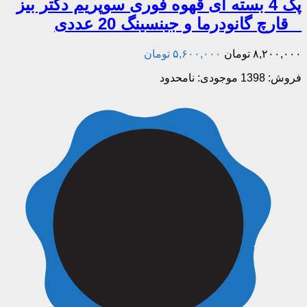
پک 4 بسته ای قهوه فوری سوپریم دکتر بیز
_ قارچ گانودرما و جینسینگ 20 عددی
۸,۲۰۰,۰۰۰
تومان
۵,۶۰۰,۰۰۰
تومان
فروش: 1398
موجودی: نامحدود