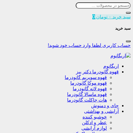
سبد خرید
۰
تومان
0
سبد خرید
حساب کاربری
لطفا وارد حساب خود شوید!
اریگانوم
قهوه گانودرما دکتر بیز
قهوه سوپریم گانودرما
قهوه موکا گانودرما
قهوه لاته گانودرما
قهوه ماسالا گانودرما
هات چاکلت گانودرما
چای و دمنوش
آرایشی و بهداشتی
خوشبو کننده
عطر و ادکلن
لوازم آرایشی