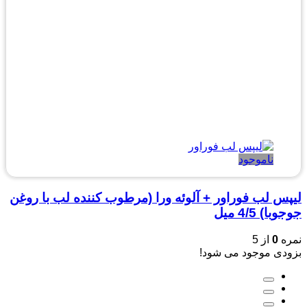
ناموجود
لیپس لب فوراور + آلوئه ورا (مرطوب کننده لب با روغن
جوجوبا) 4/5 میل
نمره
0
از 5
بزودی موجود می شود!