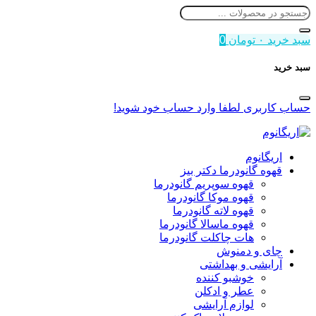
سبد خرید
۰
تومان
0
سبد خرید
حساب کاربری
لطفا وارد حساب خود شوید!
اریگانوم
قهوه گانودرما دکتر بیز
قهوه سوپریم گانودرما
قهوه موکا گانودرما
قهوه لاته گانودرما
قهوه ماسالا گانودرما
هات چاکلت گانودرما
چای و دمنوش
آرایشی و بهداشتی
خوشبو کننده
عطر و ادکلن
لوازم آرایشی