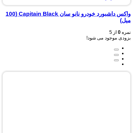
واکس داشبورد خودرو نانو سان Capitain Black (100
میل)
نمره
0
از 5
بزودی موجود می شود!