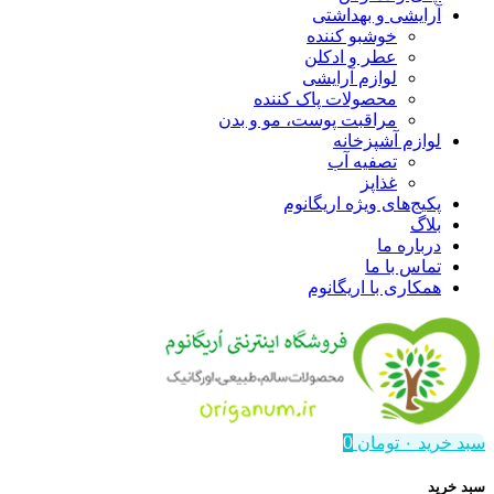
آرایشی و بهداشتی
خوشبو کننده
عطر و ادکلن
لوازم آرایشی
محصولات پاک کننده
مراقبت پوست، مو و بدن
لوازم آشپزخانه
تصفیه آب
غذاپز
پکیج‌های ویژه اریگانوم
بلاگ
درباره ما
تماس با ما
همکاری با اریگانوم
سبد خرید
۰
تومان
0
سبد خرید