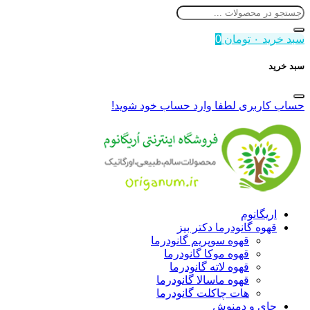
سبد خرید
۰
تومان
0
سبد خرید
حساب کاربری
لطفا وارد حساب خود شوید!
اریگانوم
قهوه گانودرما دکتر بیز
قهوه سوپریم گانودرما
قهوه موکا گانودرما
قهوه لاته گانودرما
قهوه ماسالا گانودرما
هات چاکلت گانودرما
چای و دمنوش