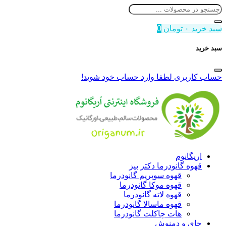
سبد خرید
۰
تومان
0
سبد خرید
حساب کاربری
لطفا وارد حساب خود شوید!
اریگانوم
قهوه گانودرما دکتر بیز
قهوه سوپریم گانودرما
قهوه موکا گانودرما
قهوه لاته گانودرما
قهوه ماسالا گانودرما
هات چاکلت گانودرما
چای و دمنوش