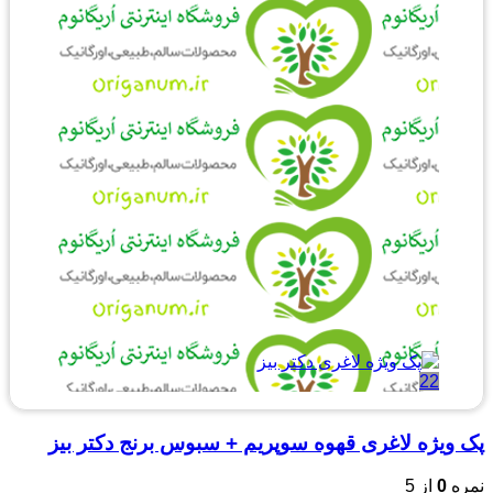
22
پک ویژه لاغری قهوه سوپریم + سبوس برنج دکتر بیز
نمره
0
از 5