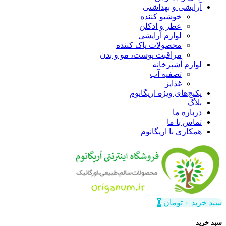
آرایشی و بهداشتی
خوشبو کننده
عطر و ادکلن
لوازم آرایشی
محصولات پاک کننده
مراقبت پوست، مو و بدن
لوازم آشپزخانه
تصفیه آب
غذاپز
پکیج‌های ویژه اریگانوم
بلاگ
درباره ما
تماس با ما
همکاری با اریگانوم
سبد خرید
۰
تومان
0
سبد خرید