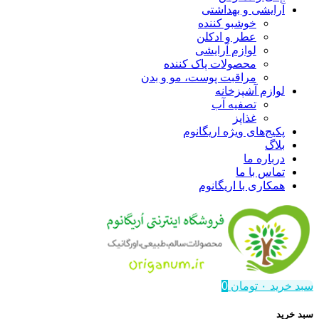
آرایشی و بهداشتی
خوشبو کننده
عطر و ادکلن
لوازم آرایشی
محصولات پاک کننده
مراقبت پوست، مو و بدن
لوازم آشپزخانه
تصفیه آب
غذاپز
پکیج‌های ویژه اریگانوم
بلاگ
درباره ما
تماس با ما
همکاری با اریگانوم
سبد خرید
۰
تومان
0
سبد خرید