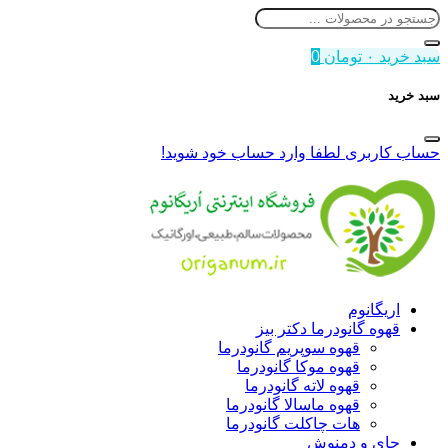
سبد خرید
۰
تومان
0
سبد خرید
حساب کاربری
لطفا وارد حساب خود شوید!
اریگانوم
قهوه گانودرما دکتر بیز
قهوه سوپریم گانودرما
قهوه موکا گانودرما
قهوه لاته گانودرما
قهوه ماسالا گانودرما
هات چاکلت گانودرما
چای و دمنوش