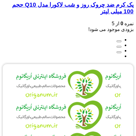
پک کرم ضد چروک روز و شب لاکورا مدل Q10 حجم
100 میلی لیتر
نمره
0
از 5
بزودی موجود می شود!