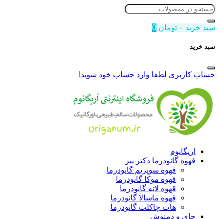
سبد خرید
۰
تومان
0
سبد خرید
حساب کاربری
لطفا وارد حساب خود شوید!
اریگانوم
قهوه گانودرما دکتر بیز
قهوه سوپریم گانودرما
قهوه موکا گانودرما
قهوه لاته گانودرما
قهوه ماسالا گانودرما
هات چاکلت گانودرما
چای و دمنوش