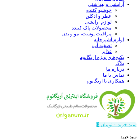
آرایشی و بهداشتی
خوشبو کننده
عطر و ادکلن
لوازم آرایشی
محصولات پاک کننده
مراقبت پوست، مو و بدن
لوازم آشپزخانه
تصفیه آب
غذاپز
پکیج‌های ویژه اریگانوم
بلاگ
درباره ما
تماس با ما
همکاری با اریگانوم
سبد خرید
۰
تومان
0
سبد خرید