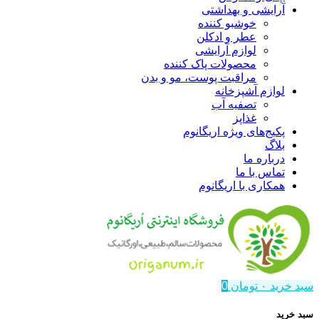
آرایشی و بهداشتی
خوشبو کننده
عطر و ادکلن
لوازم آرایشی
محصولات پاک کننده
مراقبت پوست، مو و بدن
لوازم آشپزخانه
تصفیه آب
غذاپز
پکیج‌های ویژه اریگانوم
بلاگ
درباره ما
تماس با ما
همکاری با اریگانوم
سبد خرید
۰
تومان
0
سبد خرید