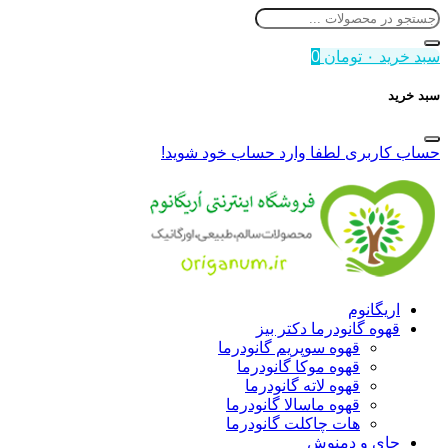
سبد خرید
۰
تومان
0
سبد خرید
حساب کاربری
لطفا وارد حساب خود شوید!
اریگانوم
قهوه گانودرما دکتر بیز
قهوه سوپریم گانودرما
قهوه موکا گانودرما
قهوه لاته گانودرما
قهوه ماسالا گانودرما
هات چاکلت گانودرما
چای و دمنوش