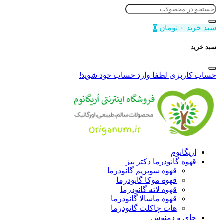
سبد خرید
۰
تومان
0
سبد خرید
حساب کاربری
لطفا وارد حساب خود شوید!
اریگانوم
قهوه گانودرما دکتر بیز
قهوه سوپریم گانودرما
قهوه موکا گانودرما
قهوه لاته گانودرما
قهوه ماسالا گانودرما
هات چاکلت گانودرما
چای و دمنوش