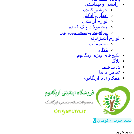
آرایشی و بهداشتی
خوشبو کننده
عطر و ادکلن
لوازم آرایشی
محصولات پاک کننده
مراقبت پوست، مو و بدن
لوازم آشپزخانه
تصفیه آب
غذاپز
پکیج‌های ویژه اریگانوم
بلاگ
درباره ما
تماس با ما
همکاری با اریگانوم
سبد خرید
۰
تومان
0
سبد خرید