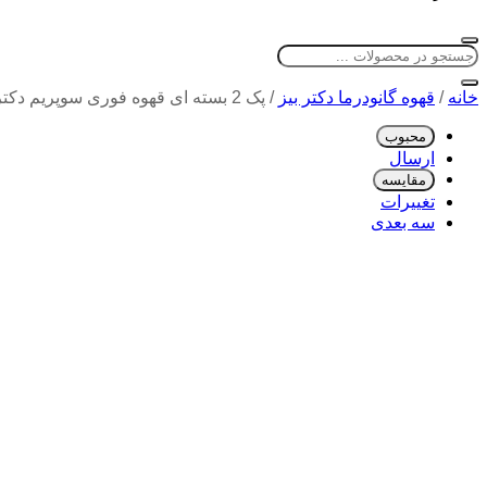
خانه
/
قهوه گانودرما دکتر بیز
/
پک 2 بسته ای قهوه فوری سوپریم دکتر بیز _ قارچ گانودرما و جینسینگ 20 عددی
محبوب
ارسال
مقایسه
تغییرات
سه بعدی
دیدن ماکت محصول