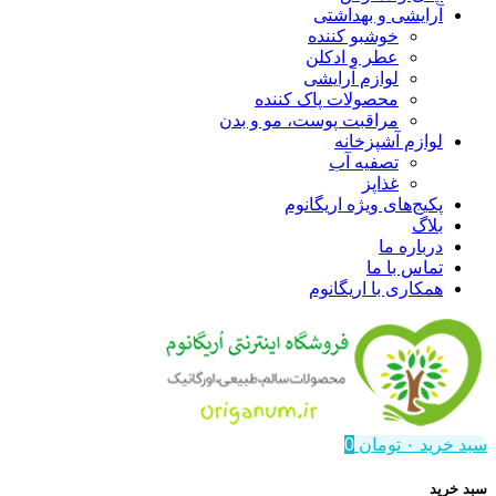
آرایشی و بهداشتی
خوشبو کننده
عطر و ادکلن
لوازم آرایشی
محصولات پاک کننده
مراقبت پوست، مو و بدن
لوازم آشپزخانه
تصفیه آب
غذاپز
پکیج‌های ویژه اریگانوم
بلاگ
درباره ما
تماس با ما
همکاری با اریگانوم
سبد خرید
۰
تومان
0
سبد خرید