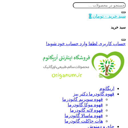
سبد خرید
۰
تومان
0
سبد خرید
حساب کاربری
لطفا وارد حساب خود شوید!
اریگانوم
قهوه گانودرما دکتر بیز
قهوه سوپریم گانودرما
قهوه موکا گانودرما
قهوه لاته گانودرما
قهوه ماسالا گانودرما
هات چاکلت گانودرما
چای و دمنوش